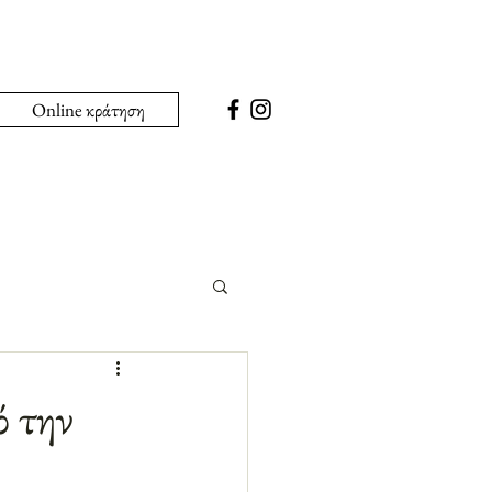
Online κράτηση
ό την