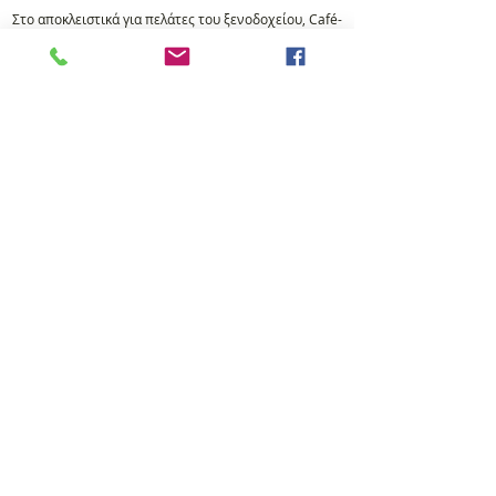
Στο αποκλειστικά για πελάτες του ξενοδοχείου, Café-
Snack bar, σερβίρουμε καθημερινά ροφήματα, γλυκά,
ποτά αλλα και μερικά snack. Σας προτείνουμε
ανεπιφύλακτα να απολαύσετε μαζί με τον καφέ σας
την παραδοσιακή γαλατόπιτα, μία από τις σπεσιαλιτέ
του σπιτιού μας. Ανυπομονούμε να σας σερβίρουμε
σύντομα!